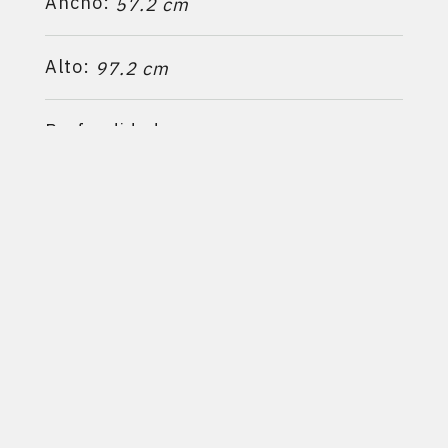
Ancho:
57.2 cm
Alto:
97.2 cm
Profundidad:
57 cm
Calefacciona hasta:
3
370 m
Ficha técnica
Manual