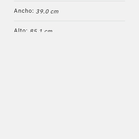
Ancho:
39.0 cm
Alto:
85.1 cm
Profundidad:
47.5 cm
Calefacciona hasta:
3
250 m
Ficha técnica
PRODUCTOS RELACIONADOS:
370EXP
-
D400EXP / D400EXP con codos