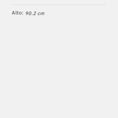
Alto:
90.2 cm
Profundidad:
42.0 cm
Calefacciona hasta:
3
400 m
Ficha técnica
PRODUCTOS RELACIONADOS:
680EXP
-
690EXP