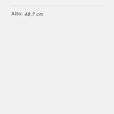
Alto:
48.7 cm
Profundidad:
57.9 cm
Calefacciona hasta:
3
700 m
Ficha técnica
PRODUCTOS RELACIONADOS:
LIV416
-
880EXP