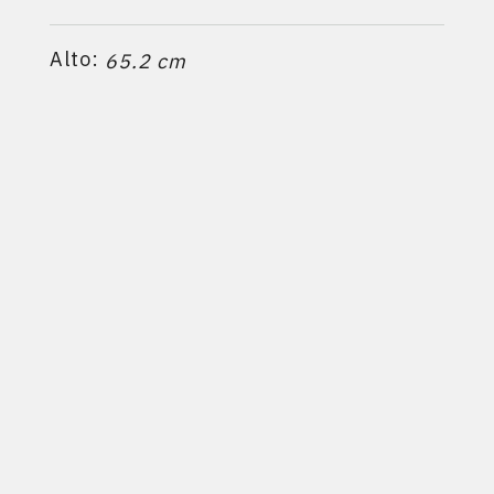
Alto:
65.2 cm
Profundidad:
52.0 cm
Calefacciona hasta:
3
175 m
Ficha técnica
PRODUCTOS RELACIONADOS:
LIV418
-