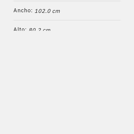
Ancho:
102.0 cm
Alto:
80.2 cm
Profundidad:
69.0 cm
Calefacciona hasta:
3
245 m
Ficha técnica
PRODUCTOS RELACIONADOS:
F820F
-
LIV803