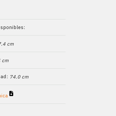
isponibles:
7.4 cm
4 cm
dad:
74.0 cm
nica