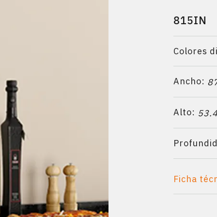
815IN
Colores d
Ancho:
8
Alto:
53.
Profundi
Ficha téc