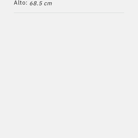
Alto:
68.5 cm
Profundidad:
53.5 cm
Calefacciona hasta:
3
925 m
Ficha técnica
PRODUCTOS RELACIONADOS:
1600INS
-
PL400CP