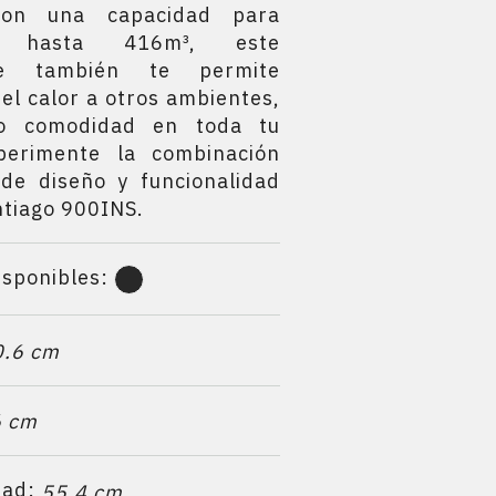
Con una capacidad para
ar hasta 416m³, este
ble también te permite
 el calor a otros ambientes,
do comodidad en toda tu
perimente la combinación
 de diseño y funcionalidad
ntiago 900INS.
isponibles:
0.6 cm
6 cm
dad:
55.4 cm