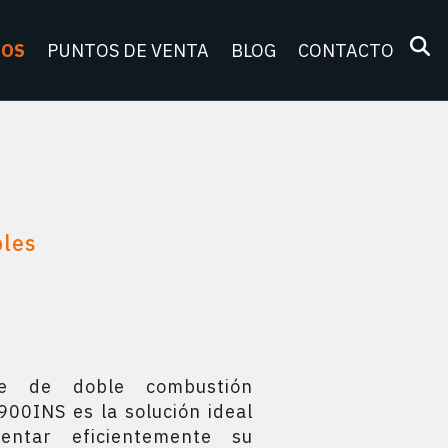
TOS
PUNTOS DE VENTA
BLOG
CONTACTO
bles
ble de doble combustión
900INS es la solución ideal
entar eficientemente su