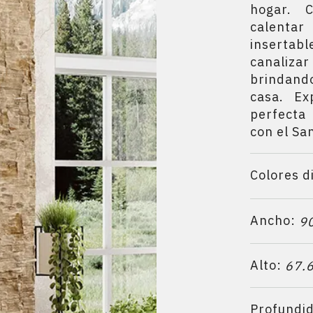
hogar. 
calent
inserta
canalizar
brindan
casa. Ex
perfecta
con el Sa
Colores d
Ancho:
9
Alto:
67.
Profundi