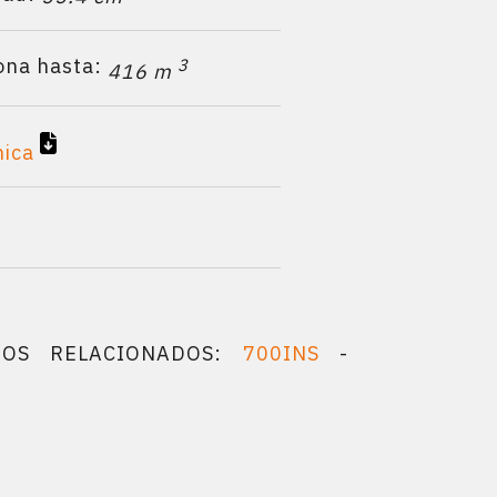
ona hasta:
3
416 m
nica
TOS RELACIONADOS:
700INS
-