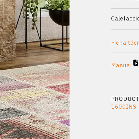
Calefacci
Ficha téc
Manual
PRODUC
1600INS