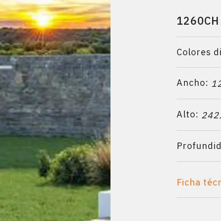
1260CH
Colores d
Ancho:
1
Alto:
242
Profundi
Ficha téc