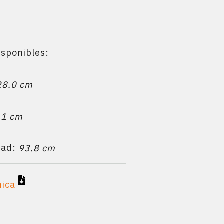
isponibles:
28.0 cm
.1 cm
dad:
93.8 cm
nica