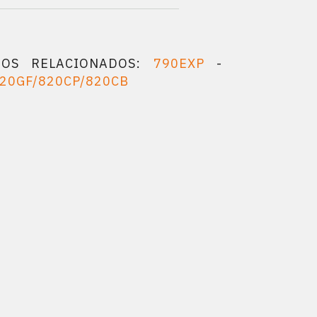
TOS RELACIONADOS:
790EXP
-
820GF/820CP/820CB