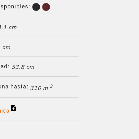
isponibles:
3.1 cm
1 cm
dad:
53.8 cm
ona hasta:
3
310 m
nica