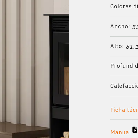
Colores d
Ancho:
5
Alto:
81.
Profundi
Calefacci
Ficha téc
Manual