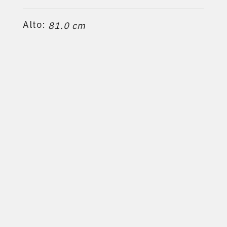
Alto:
81.0 cm
Profundidad:
55.1 cm
Calefacciona hasta:
3
300 m
Ficha técnica
PRODUCTOS RELACIONADOS:
800EXP
-
830EXP